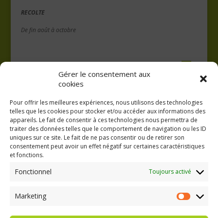
RECOLTE
De fin août à octobre
Gérer le consentement aux
cookies
Pour offrir les meilleures expériences, nous utilisons des technologies
telles que les cookies pour stocker et/ou accéder aux informations des
appareils. Le fait de consentir à ces technologies nous permettra de
traiter des données telles que le comportement de navigation ou les ID
uniques sur ce site. Le fait de ne pas consentir ou de retirer son
consentement peut avoir un effet négatif sur certaines caractéristiques
GAEC A la volée
et fonctions.
Kergreach - Loperhet
06 65 62 84 25
Fonctionnel
Toujours activé
Marketing
Marketing