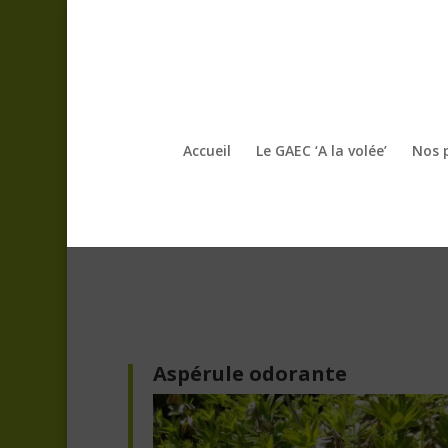
Accueil
Le GAEC ‘A la volée’
Nos 
Aspérule odorante