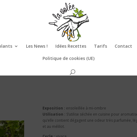
plants
Les News !
Idées Recettes
Tarifs
Contact
Politique de cookies (UE)
Exposition :
ensoleillée à mi-ombre
Utilisation :
S’utilise séchée en cuisine pour aromatis
qu’elle contient dégagent une odeur très parfumée, légè
et au mélilot.
Cycle :
vivace