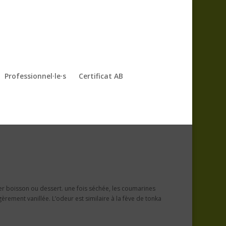
Professionnel·le·s
Certificat AB
er boisson ou dessert. une fois séchée, les coumarines
rement vanillée. L’odeur est similaire à la fève de tonka