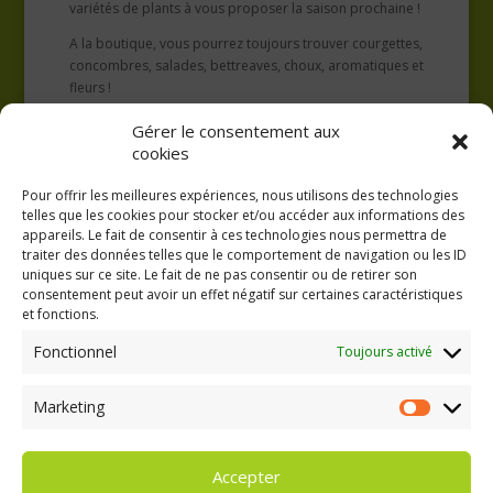
variétés de plants à vous proposer la saison prochaine !
A la boutique, vous pourrez toujours trouver courgettes,
concombres, salades, bettreaves, choux, aromatiques et
fleurs !
Gérer le consentement aux
cookies
Pour offrir les meilleures expériences, nous utilisons des technologies
telles que les cookies pour stocker et/ou accéder aux informations des
appareils. Le fait de consentir à ces technologies nous permettra de
traiter des données telles que le comportement de navigation ou les ID
uniques sur ce site. Le fait de ne pas consentir ou de retirer son
consentement peut avoir un effet négatif sur certaines caractéristiques
GAEC A la volée
et fonctions.
Kergreach - Loperhet
06 65 62 84 25
Fonctionnel
Toujours activé
Marketing
Marketing
Accepter